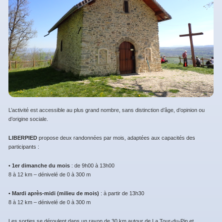
L’activité est accessible au plus grand nombre, sans distinction d’âge, d’opinion ou
d’origine sociale.
LIBERPIED
propose deux randonnées par mois, adaptées aux capacités des
participants :
•
1er dimanche du mois
: de 9h00 à 13h00
8 à 12 km – dénivelé de 0 à 300 m
•
Mardi après-midi (milieu de mois)
: à partir de 13h30
8 à 12 km – dénivelé de 0 à 300 m
Les sorties se déroulent dans un rayon de 30 km autour de La Tour-du-Pin et